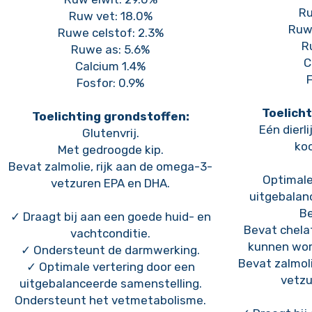
Ru
Ruw vet: 18.0%
Ruwe
Ruwe celstof: 2.3%
R
Ruwe as: 5.6%
C
Calcium 1.4%
Fosfor: 0.9%
Toelicht
Toelichting grondstoffen:
Eén dierl
Glutenvrij.
ko
Met gedroogde kip.
Bevat zalmolie, rijk aan de omega-3-
Optimale
vetzuren EPA en DHA.
uitgebalan
Be
✓ Draagt bij aan een goede huid- en
Bevat chela
vachtconditie.
kunnen wor
✓ Ondersteunt de darmwerking.
Bevat zalmoli
✓ Optimale vertering door een
vetzu
uitgebalanceerde samenstelling.
Ondersteunt het vetmetabolisme.