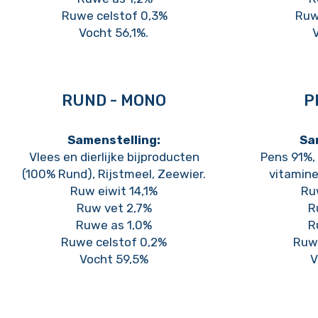
Ruwe celstof 0,3%
Ruw
Vocht 56,1%.
V
RUND - MONO
P
Samenstelling:
Sa
Vlees en dierlijke bijproducten
Pens 91%, 
(100% Rund), Rijstmeel, Zeewier.
vitamine
Ruw eiwit 14,1%
Ru
Ruw vet 2,7%
R
Ruwe as 1,0%
R
Ruwe celstof 0,2%
Ruw
Vocht 59,5%
V