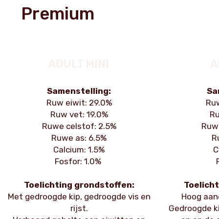
Premium
ADULT MINI
A
Samenstelling:
Sa
Ruw eiwit: 29.0%
Ruw
Ruw vet: 19.0%
Ru
Ruwe celstof: 2.5%
Ruwe
Ruwe as: 6.5%
R
Calcium: 1.5%
C
Fosfor: 1.0%
Toelichting grondstoffen:
Toelicht
Met gedroogde kip, gedroogde vis en
Hoog aan
rijst.
Gedroogde kip