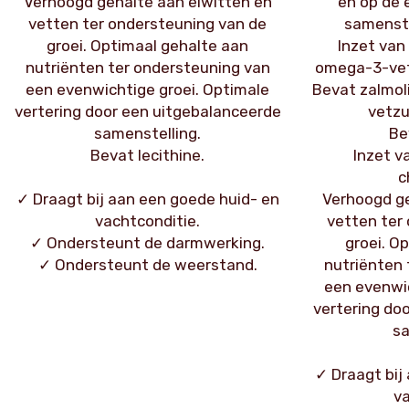
Verhoogd gehalte aan eiwitten en
en op de 
vetten ter ondersteuning van de
samenstel
groei. Optimaal gehalte aan
Inzet van 
nutriënten ter ondersteuning van
omega-3-vetz
een evenwichtige groei. Optimale
Bevat zalmoli
vertering door een uitgebalanceerde
vetzu
samenstelling.
Be
Bevat lecithine.
Inzet v
c
✓ Draagt bij aan een goede huid- en
Verhoogd ge
vachtconditie.
vetten ter
✓ Ondersteunt de darmwerking.
groei. O
✓ Ondersteunt de weerstand.
nutriënten 
een evenwic
vertering do
sa
✓ Draagt bij
va