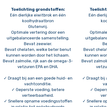
Toelichting grondstoffen:
Toelicht
Eén dierlijke eiwitbrok en één
Eén dierl
koolhydraatbron
koo
Glutenvrij.
Optimale vertering door een
Optimale
uitgebalanceerde samenstelling.
uitgebalan
Bevat zeewier.
Be
Bevat chelaten, welke beter benut
Bevat chela
kunnen worden door het lichaam.
kunnen wor
Bevat zalmolie, rijk aan de omega-3-
Bevat zalmoli
vetzuren EPA en DHA.
vetzu
✓ Draagt bij aan een goede huid- en
✓ Draagt bij
vachtconditie.
va
✓ Geperste voeding, betere
✓ Gepers
verteerbaarheid.
ver
✓ Snellere opname voedingsstoffen
✓ Snellere 
in relatie tot geëxtrudeerde
in relati