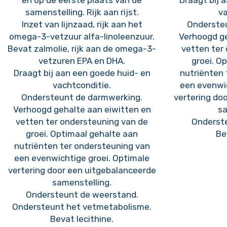
en op de eerste plaats van de
Draagt bij 
samenstelling. Rijk aan rijst.
va
Inzet van lijnzaad, rijk aan het
Onderste
omega-3-vetzuur alfa-linoleenzuur.
Verhoogd ge
Bevat zalmolie, rijk aan de omega-3-
vetten ter
vetzuren EPA en DHA.
groei. O
Draagt bij aan een goede huid- en
nutriënten 
vachtconditie.
een evenwic
Ondersteunt de darmwerking.
vertering do
Verhoogd gehalte aan eiwitten en
sa
vetten ter ondersteuning van de
Onderst
groei. Optimaal gehalte aan
Be
nutriënten ter ondersteuning van
een evenwichtige groei. Optimale
vertering door een uitgebalanceerde
samenstelling.
Ondersteunt de weerstand.
Ondersteunt het vetmetabolisme.
Bevat lecithine.