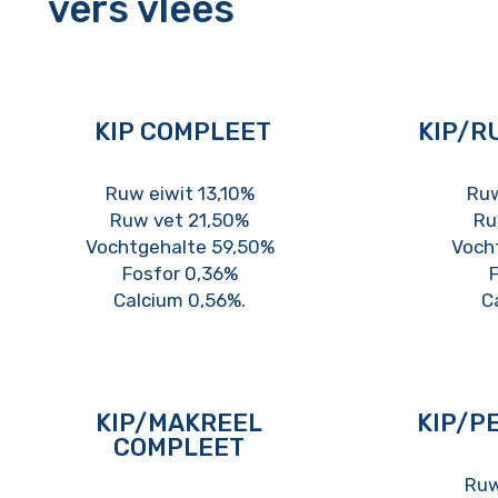
vers vlees
KIP COMPLEET
KIP/R
Ruw eiwit 13,10%
Ruw
Ruw vet 21,50%
Ru
Vochtgehalte 59,50%
Voch
Fosfor 0,36%
F
Calcium 0,56%.
C
KIP/MAKREEL
KIP/P
COMPLEET
Ruw