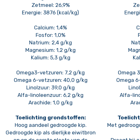
Zetmeel: 26,9%
Ze
Energie: 3876 (kcal/kg)
Energi
Calcium: 1,4%
C
Fosfor: 1,0%
Natrium: 2,4 g/kg
Nat
Magnesium: 1,2 g/kg
Magn
Kalium: 5,3 g/kg
Ka
Omega3-vetzuren: 7,2 g/kg
Omega 3-
Omega 6-vetzuren: 40,0 g/kg
Omega 6-
Linolzuur: 39,0 g/kg
Lino
Alfa-linoleenzuur: 6,2 g/kg
Alfa-lin
Arachide: 1,0 g/kg
Ara
Toelichting grondstoffen:
Toelicht
Hoog aandeel gedroogde kip.
Met gedroogd
Gedroogde kip als dierlijke eiwitbron