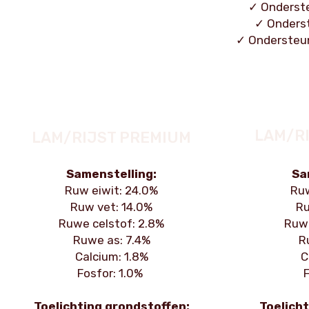
✓ Onderst
✓ Onders
✓ Ondersteu
LAM/RI
LAM/RIJST PREMIUM
Samenstelling:
Sa
Ruw eiwit: 24.0%
Ruw
Ruw vet: 14.0%
Ru
Ruwe celstof: 2.8%
Ruwe
Ruwe as: 7.4%
R
Calcium: 1.8%
C
Fosfor: 1.0%
F
Toelichting grondstoffen:
Toelicht