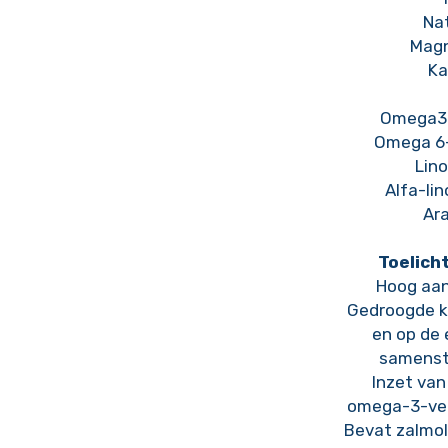
Nat
Magn
Ka
Omega3-
Omega 6-
Lino
Alfa-lin
Ara
Toelich
Hoog aan
Gedroogde kip
en op de 
samenstel
Inzet van 
omega-3-vet
Bevat zalmol