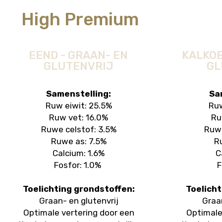
High Premium
EEND - GRAAN- EN
KALKOE
GLUTENVRIJ
GL
Samenstelling:
Sa
Ruw eiwit: 25.5%
Ruw
Ruw vet: 16.0%
Ru
Ruwe celstof: 3.5%
Ruwe
Ruwe as: 7.5%
R
Calcium: 1.6%
C
Fosfor: 1.0%
F
Toelichting grondstoffen:
Toelicht
Graan- en glutenvrij
Graan
Optimale vertering door een
Optimale