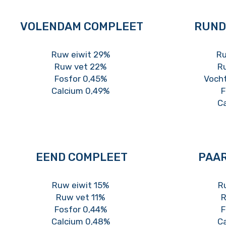
VOLENDAM COMPLEET
RUND
Ruw eiwit 29%
Ru
Ruw vet 22%
R
Fosfor 0,45%
Voch
Calcium 0,49%
F
C
EEND COMPLEET
PAA
Ruw eiwit 15%
R
Ruw vet 11%
R
Fosfor 0,44%
F
Calcium 0,48%
C