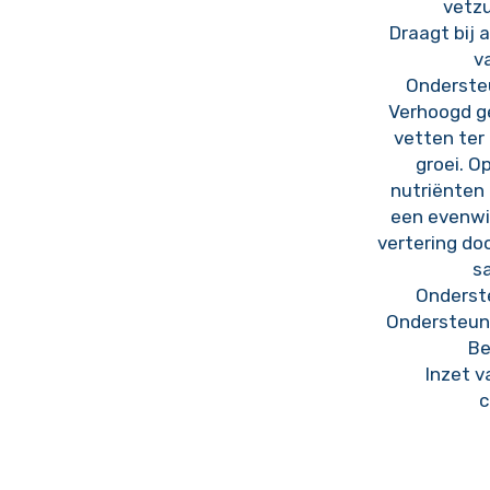
vetzu
Draagt bij 
v
Onderste
Verhoogd ge
vetten ter
groei. O
nutriënten
een evenwi
vertering do
s
Onderst
Ondersteun
Be
Inzet 
c