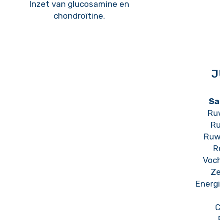
Inzet van glucosamine en
chondroïtine.
J
Sa
Ruw
Ru
Ruw
R
Voch
Ze
Energi
C