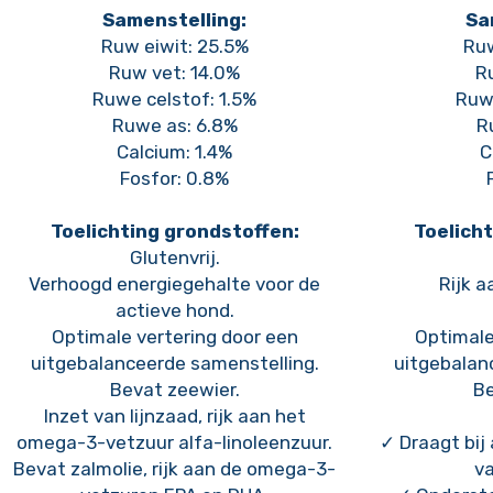
Samenstelling:
Sa
Ruw eiwit: 25.5%
Ruw
Ruw vet: 14.0%
R
Ruwe celstof: 1.5%
Ruwe
Ruwe as: 6.8%
R
Calcium: 1.4%
C
Fosfor: 0.8%
Toelichting grondstoffen:
Toelicht
Glutenvrij.
Verhoogd energiegehalte voor de
Rijk a
actieve hond.
Optimale vertering door een
Optimale
uitgebalanceerde samenstelling.
uitgebalan
Bevat zeewier.
Be
Inzet van lijnzaad, rijk aan het
omega-3-vetzuur alfa-linoleenzuur.
✓ Draagt bij
Bevat zalmolie, rijk aan de omega-3-
va