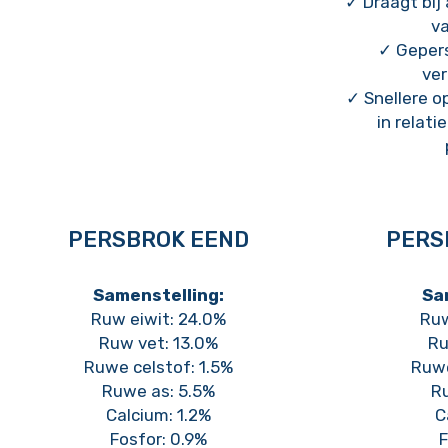
✓ Draagt bij
va
✓ Gepers
ver
✓ Snellere 
in relat
PERSBROK EEND
PERS
Samenstelling:
Sa
Ruw eiwit: 24.0%
Ruw
Ruw vet: 13.0%
Ru
Ruwe celstof: 1.5%
Ruwe
Ruwe as: 5.5%
R
Calcium: 1.2%
C
Fosfor: 0.9%
F