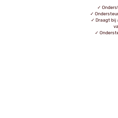
✓ Onders
✓ Ondersteu
✓ Draagt bij
va
✓ Onderst