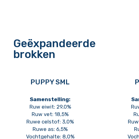
Geëxpandeerde
brokken
PUPPY SML
P
Samenstelling:
Sa
Ruw eiwit: 29,0%
Ruw
Ruw vet: 18,5%
Ru
Ruwe celstof: 3,0%
Ruwe
Ruwe as: 6,5%
R
Vochtgehalte: 8,0%
Voch