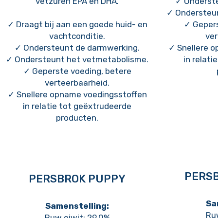
vetzuren EPA en DHA.
✓ Onderst
✓ Ondersteu
✓ Draagt bij aan een goede huid- en
✓ Gepers
vachtconditie.
ver
✓ Ondersteunt de darmwerking.
✓ Snellere 
✓ Ondersteunt het vetmetabolisme.
in relat
✓ Geperste voeding, betere
verteerbaarheid.
✓ Snellere opname voedingsstoffen
in relatie tot geëxtrudeerde
producten.
PERSB
PERSBROK PUPPY
Sa
Samenstelling:
Ruw
Ruw eiwit: 29.0%