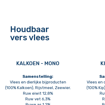
Houdbaar
vers vlees
KALKOEN - MONO
K
Samenstelling:
Sa
Vlees en dierlijke bijproducten
Vlees en d
(
100% Kalkoen), Rijstmeel, Zeewier.
(100% Kip)
Ruw eiwit 12,8%
Ru
Ruw vet 6,3%
R
Ruwe as 1,2%
R