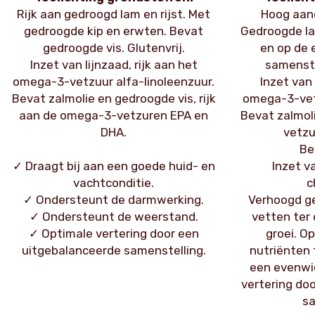
Rijk aan gedroogd lam en rijst. Met
Hoog aan
gedroogde kip en erwten. Bevat
Gedroogde lam
gedroogde vis. Glutenvrij.
en op de 
Inzet van lijnzaad, rijk aan het
samenstel
omega-3-vetzuur alfa-linoleenzuur.
Inzet van 
Bevat zalmolie en gedroogde vis, rijk
omega-3-vetz
aan de omega-3-vetzuren EPA en
Bevat zalmoli
DHA.
vetzu
Be
✓ Draagt bij aan een goede huid- en
Inzet v
vachtconditie.
c
✓ Ondersteunt de darmwerking.
Verhoogd ge
✓ Ondersteunt de weerstand.
vetten ter
✓ Optimale vertering door een
groei. O
uitgebalanceerde samenstelling.
nutriënten 
een evenwic
vertering do
sa